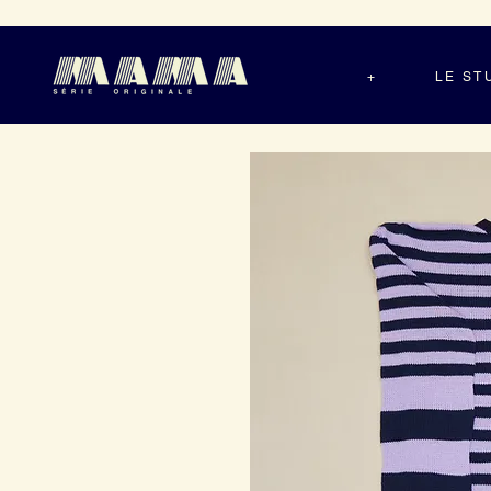
+
LE ST